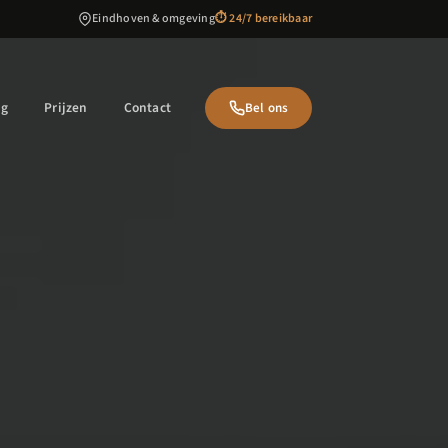
Eindhoven & omgeving
⏱ 24/7 bereikbaar
ng
Prijzen
Contact
Bel ons