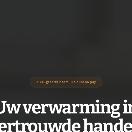
✓ CO-gecertificeerd · No cure no pay
Uw verwarming i
ertrouwde hand