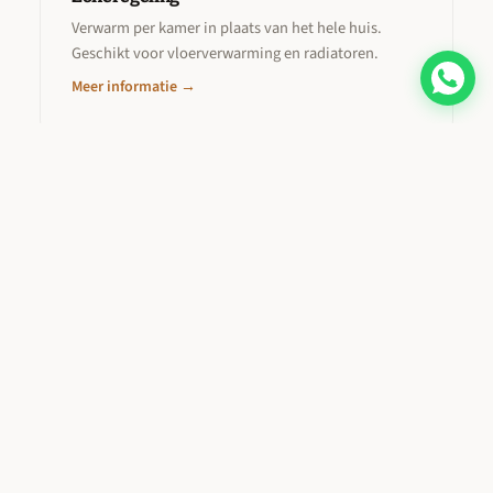
Verwarm per kamer in plaats van het hele huis.
Geschikt voor vloerverwarming en radiatoren.
Meer informatie →
Transparante tarieven
Onze prijzen
Geen verrassingen achteraf. Hieronder vindt u onze
vaste tarieven. Materiaalkosten worden altijd vooraf
besproken. Alle bedragen zijn inclusief btw.