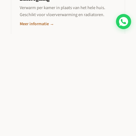
Verwarm per kamer in plaats van het hele huis.
Geschikt voor vloerverwarming en radiatoren.
Meer informatie →
Transparante tarieven
Onze prijzen
Geen verrassingen achteraf. Hieronder vindt u onze
vaste tarieven. Materiaalkosten worden altijd vooraf
besproken. Alle bedragen zijn inclusief btw.