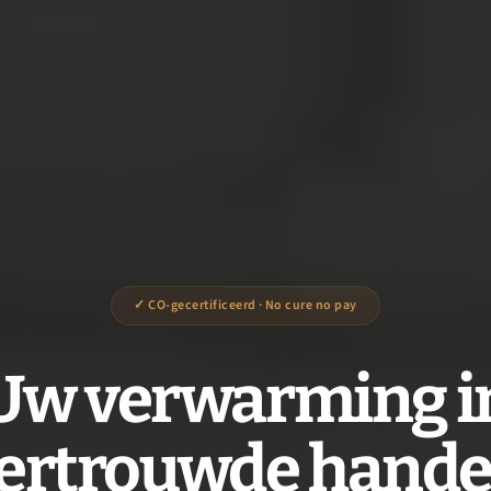
✓ CO-gecertificeerd · No cure no pay
Uw verwarming i
ertrouwde hand