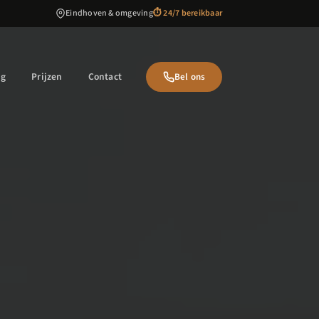
Eindhoven & omgeving
⏱ 24/7 bereikbaar
ng
Prijzen
Contact
Bel ons